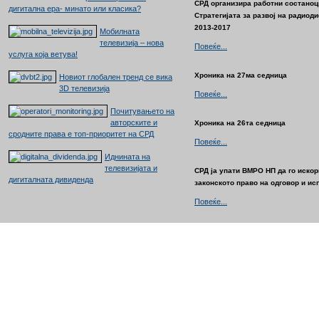
СРД организира работни состаноц
дигитална ера- минато или класика?
Стратегијата за развој на радиод
2013-2017
Мобилната
телевизија – нова
Повеќе...
услуга која ветува!
Хроника на 27ма седница
Новиот глобален тренд се вика
3D телевизија
Повеќе...
Почитувањето на
авторските и
Хроника на 26та седница
сродните права е топ-приоритет на СРД
Повеќе...
Иднината на
телевизијата и
СРД ја упати ВМРО НП да го иско
дигиталната дивиденда
законското право на одговор и ис
Повеќе...