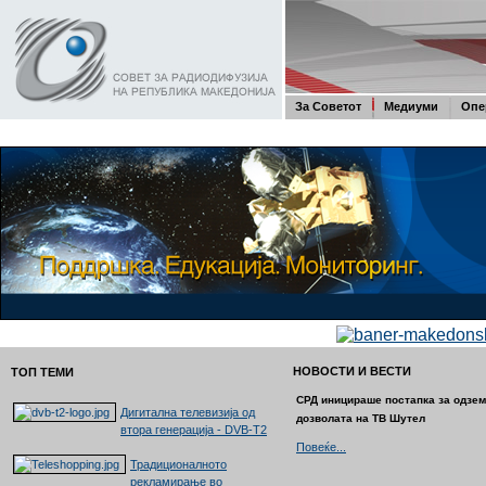
За Советот
Медиуми
Опе
НОВОСТИ И ВЕСТИ
ТОП ТЕМИ
СРД иницираше постапка за одзе
Дигитална телевизија од
дозволата на ТВ Шутел
втора генерација - DVB-T2
Повеќе...
Традиционалното
рекламирање во