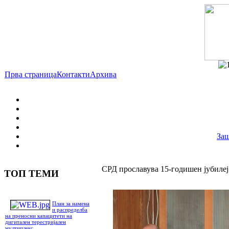
Прва страница
Контакти
Архива
Заш
СРД прославува 15-годишен јубилеј
ТОП ТЕМИ
План за намена
и распределба
на преносни капацитети на
дигитален терестријален
мултиплекс