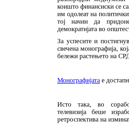
коишто финансиски се с
им одолеат на политички
тој начин да придон
демократијата во општес
За успесите и постигну
свечена монографија, ко
бележи растењето на СРД
Монографијата
е достапна
Исто така, во сораб
телевизија беше изра
ретроспектива на измина