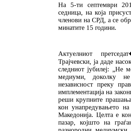
На 5-ти септември 20
седница, на која прису
членови на СРД, а се обр
минатите 15 години.
Актуелниот претсе
Трајчевски, ја даде насо
следниот јубилеј: „Не 
медиуми, доколку не
независност преку пра
имплементација на закон
реши крупните прашања
кон унапредувањето на 
Македонија. Целта е ко
пазар, којшто на граѓ
разнородни медиумски