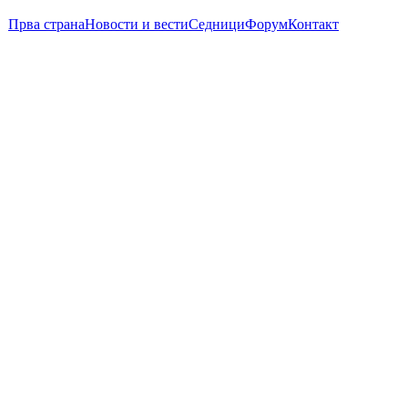
Прва страна
Новости и вести
Седници
Форум
Контакт