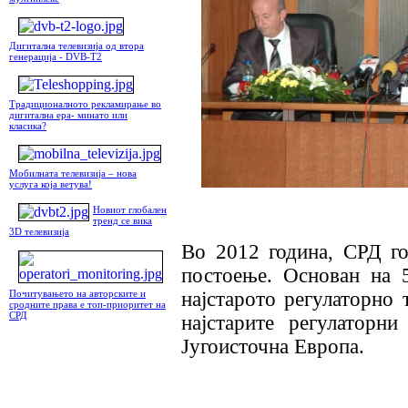
Дигитална телевизија од втора
генерација - DVB-T2
Традиционалното рекламирање во
дигитална ера- минато или
класика?
Мобилната телевизија – нова
услуга која ветува!
Новиот глобален
тренд се вика
3D телевизија
Во 2012 година, СРД го
постоење. Основан на 
најстарото регулаторно 
Почитувањето на авторските и
сродните права е топ-приоритет на
СРД
најстарите регулаторн
Југоисточна Европа.