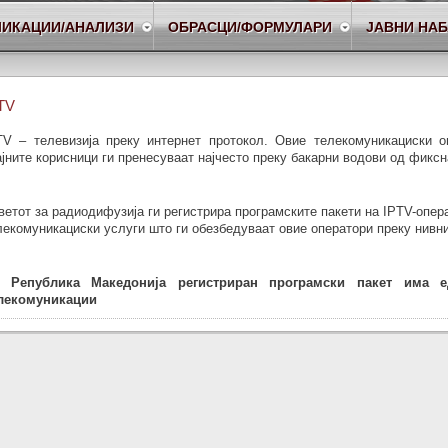
ЛИКАЦИИ/АНАЛИЗИ
ОБРАСЦИ/ФОРМУЛАРИ
ЈАВНИ НА
TV
TV – телевизија преку интернет протокол. Овие телекомуникациски 
ајните корисници ги пренесуваат најчесто преку бакарни водови од фиксн
ветот за радиодифузија ги регистрира програмските пакети на IPTV-опер
лекомуникациски услуги што ги обезбедуваат овие оператори преку нивн
 Република Македонија регистриран програмски пакет има ед
лекомуникации