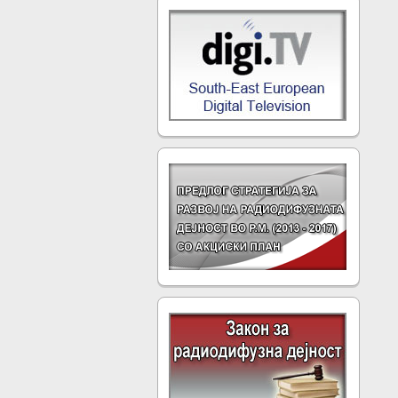
Повеќе...
Програмите ќе се
пренесуваат преку дигитални
терестријални мултиплекси.
Во декември 2012 година,
Советот за радиодифузија
усвои...
Повеќе...
ШТО Е ДИГИТАЛИЗАЦИЈА
НА ТЕЛЕВИЗИЈАТА?
Дигитализацијата на
телевизијата подразбира
производство, пренос и
прием на телевизиски
програми во дигитален
облик, со користење на
дигитални методи на
модулација и обработка на
сигналот.
Повеќе...