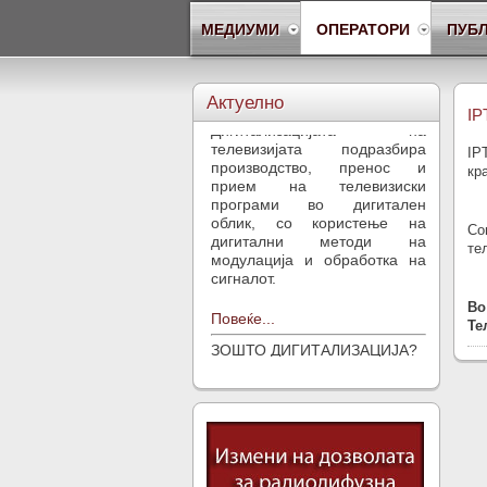
МЕДИУМИ
ОПЕРАТОРИ
ПУБ
ШТО Е ДИГИТАЛИЗАЦИЈА
НА ТЕЛЕВИЗИЈАТА?
Актуелно
Дигитализацијата на
IP
телевизијата подразбира
производство, пренос и
IP
прием на телевизиски
кр
програми во дигитален
облик, со користење на
дигитални методи на
Со
модулација и обработка на
те
сигналот.
Повеќе...
Во
Те
ЗОШТО ДИГИТАЛИЗАЦИЈА?
Процесот на дигитализација
на телевизијата е завршен
или е во тек во повеќето
европски земји. Доколку не
се премине на дигитална
телевизија, Република
Македонија не само што