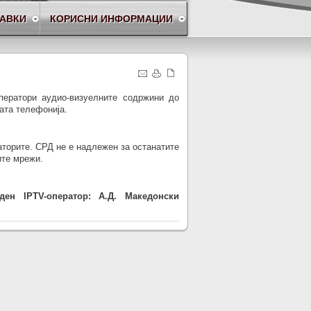
БАВКИ
КОРИСНИ ИНФОРМАЦИИ
оператори аудио-визуелните содржини до
ата телефонија.
аторите. СРД не е надлежен за останатите
ите мрежи.
ен IPTV-оператор: А.Д. Македонски