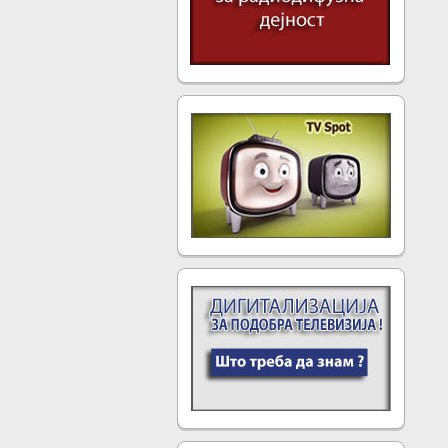
технолошки ќе заостанува
зад другите земји туку и
дигиталниот сигнал од
соседните земји ќе го
попречува постоечкиот
аналоген сигнал во нашата
земја.
Повеќе...
КОГА ЌЕ СЕ ИСКЛУЧИ
АНАЛОГНИОТ СИГНАЛ?
Со одлука на Владата на
Република Македонија како
краен рок за исклучување на
аналогниот телевизиски
сигнал е определен 31 мај
2013 година. Тоа значи дека
само дигитален сигнал ќе
почне да се емитува веќе
наредниот ден, односно од 1
јуни 2013 година.
На 1 јуни 2013 година ќе
бидат исклучени сите
аналогни и ќе има само ...