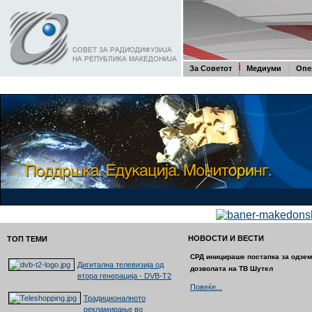
За Советот
Медиуми
Опе
НОВОСТИ И ВЕСТИ
ТОП ТЕМИ
СРД иницираше постапка за одзе
Дигитална телевизија од
дозволата на ТВ Шутел
втора генерација - DVB-T2
Повеќе...
Традиционалното
рекламирање во