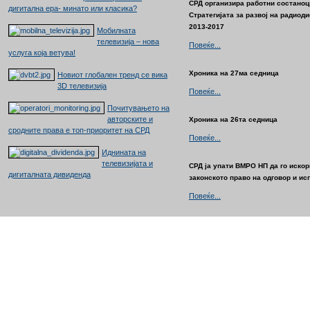
СРД организира работни состаноц
дигитална ера- минато или класика?
Стратегијата за развој на радиод
2013-2017
Мобилната
телевизија – нова
Повеќе...
услуга која ветува!
Хроника на 27ма седница
Новиот глобален тренд се вика
3D телевизија
Повеќе...
Почитувањето на
авторските и
Хроника на 26та седница
сродните права е топ-приоритет на СРД
Повеќе...
Иднината на
телевизијата и
СРД ја упати ВМРО НП да го иско
дигиталната дивиденда
законското право на одговор и ис
Повеќе...